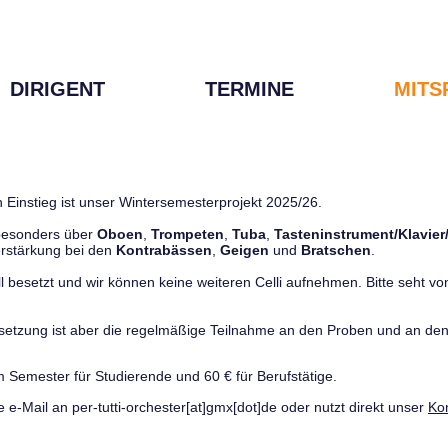
DIRIGENT
TERMINE
MITS
 Einstieg ist unser Wintersemesterprojekt 2025/26.
 besonders über
Oboen
,
Trompeten
,
Tuba
,
Tasteninstrument/Klavier
rstärkung bei den
Kontrabässen
,
Geigen
und
Bratschen
.
ll besetzt und wir können keine weiteren Celli aufnehmen. Bitte seht von 
ussetzung ist aber die regelmäßige Teilnahme an den Proben und an 
m Semester für Studierende und 60 € für Berufstätige.
e e-Mail an per-tutti-orchester[at]gmx[dot]de oder nutzt direkt unser
Ko