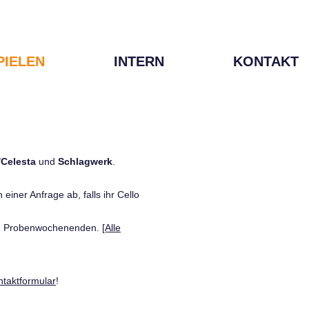
PIELEN
INTERN
KONTAKT
/Celesta
und
Schlagwerk
.
einer Anfrage ab, falls ihr Cello
den Probenwochenenden.
[Alle
ntaktformular
!