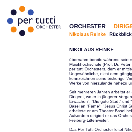
ORCHESTER
DIRIG
Nikolaus Reinke
Rückblick
NIKOLAUS REINKE
übernahm bereits während seines 
Musikhochschule (Prof. Dr. Peter 
per tutti Orchesters, dem er mittl
Ungewöhnliche, nicht dem gängi
kennzeichnen seine bisherige "Amt
Werke von hierzulande nahezu u
Seit mehreren Jahren arbeitet er
Dirigent, wo er in jüngerer Verga
Erwachen", "Die gute Stadt" und 
Basel an "Fame", "Jesus Christ Su
arbeitete er am Theater Basel be
Außerdem dirigiert er das Orche
Freiburg-Littenweiler.
Das Per Tutti Orchester leitet Nik