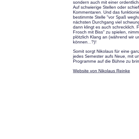
sondern auch mit einer ordentlic
Auf schwierige Stellen oder schie
Kommentaren. Und das funktionie
bestimmte Stelle "vor Spaß wegha
nächsten Durchgang viel schwungvo
dann klingt es auch schrecklich. F
Frosch mit Biss" zu spielen, nim
plötzlich Klang an (während wir u
können...?)!
Somit sorgt Nikolaus für eine g
jedes Semester aufs Neue, mit u
Programme auf die Bühne zu bri
Website von Nikolaus Reinke