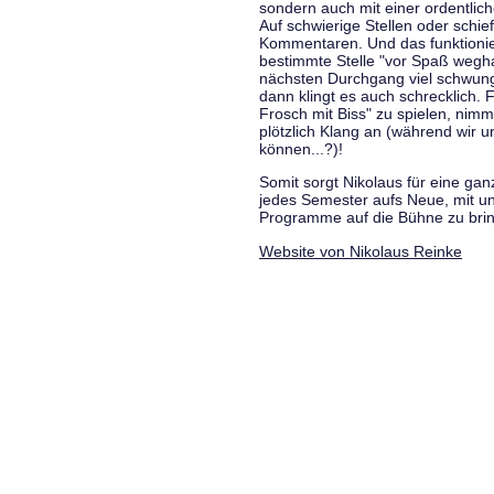
sondern auch mit einer ordentlic
Auf schwierige Stellen oder schie
Kommentaren. Und das funktionie
bestimmte Stelle "vor Spaß wegha
nächsten Durchgang viel schwungvo
dann klingt es auch schrecklich. F
Frosch mit Biss" zu spielen, nim
plötzlich Klang an (während wir u
können...?)!
Somit sorgt Nikolaus für eine g
jedes Semester aufs Neue, mit u
Programme auf die Bühne zu bri
Website von Nikolaus Reinke