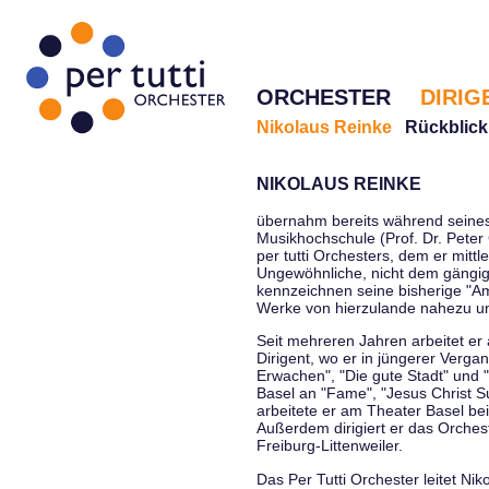
ORCHESTER
DIRIG
Nikolaus Reinke
Rückblick
NIKOLAUS REINKE
übernahm bereits während seines 
Musikhochschule (Prof. Dr. Peter 
per tutti Orchesters, dem er mittl
Ungewöhnliche, nicht dem gängi
kennzeichnen seine bisherige "Amt
Werke von hierzulande nahezu u
Seit mehreren Jahren arbeitet er
Dirigent, wo er in jüngerer Verga
Erwachen", "Die gute Stadt" und 
Basel an "Fame", "Jesus Christ Su
arbeitete er am Theater Basel be
Außerdem dirigiert er das Orche
Freiburg-Littenweiler.
Das Per Tutti Orchester leitet Nik