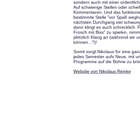
sondern auch mit einer ordentlic
Auf schwierige Stellen oder schie
Kommentaren. Und das funktionie
bestimmte Stelle "vor Spaß wegha
nächsten Durchgang viel schwungvo
dann klingt es auch schrecklich. F
Frosch mit Biss" zu spielen, nim
plötzlich Klang an (während wir u
können...?)!
Somit sorgt Nikolaus für eine g
jedes Semester aufs Neue, mit u
Programme auf die Bühne zu bri
Website von Nikolaus Reinke