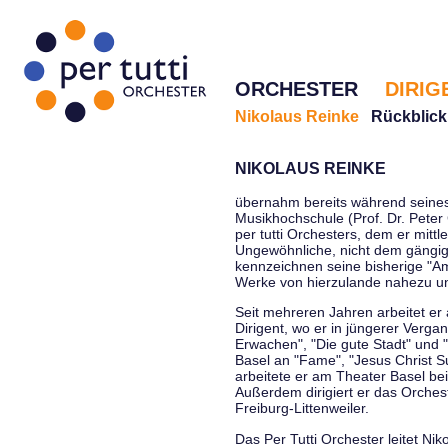
ORCHESTER
DIRIG
Nikolaus Reinke
Rückblick
NIKOLAUS REINKE
übernahm bereits während seines 
Musikhochschule (Prof. Dr. Peter 
per tutti Orchesters, dem er mittl
Ungewöhnliche, nicht dem gängi
kennzeichnen seine bisherige "Amt
Werke von hierzulande nahezu u
Seit mehreren Jahren arbeitet er
Dirigent, wo er in jüngerer Verga
Erwachen", "Die gute Stadt" und 
Basel an "Fame", "Jesus Christ Su
arbeitete er am Theater Basel be
Außerdem dirigiert er das Orche
Freiburg-Littenweiler.
Das Per Tutti Orchester leitet Nik