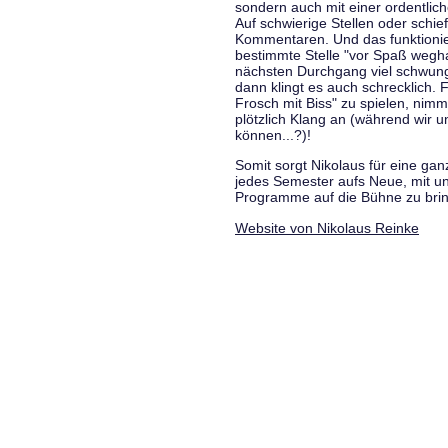
sondern auch mit einer ordentlic
Auf schwierige Stellen oder schie
Kommentaren. Und das funktionie
bestimmte Stelle "vor Spaß wegha
nächsten Durchgang viel schwungvo
dann klingt es auch schrecklich. F
Frosch mit Biss" zu spielen, nim
plötzlich Klang an (während wir u
können...?)!
Somit sorgt Nikolaus für eine g
jedes Semester aufs Neue, mit u
Programme auf die Bühne zu bri
Website von Nikolaus Reinke