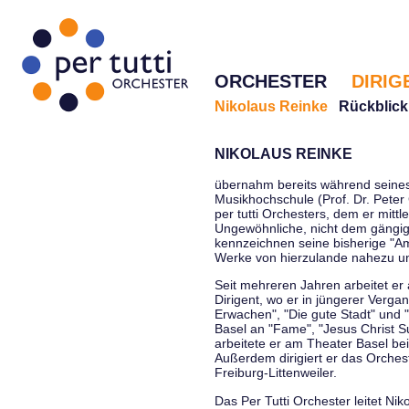
ORCHESTER
DIRIG
Nikolaus Reinke
Rückblick
NIKOLAUS REINKE
übernahm bereits während seines 
Musikhochschule (Prof. Dr. Peter 
per tutti Orchesters, dem er mittl
Ungewöhnliche, nicht dem gängi
kennzeichnen seine bisherige "Amt
Werke von hierzulande nahezu u
Seit mehreren Jahren arbeitet er
Dirigent, wo er in jüngerer Verga
Erwachen", "Die gute Stadt" und 
Basel an "Fame", "Jesus Christ Su
arbeitete er am Theater Basel be
Außerdem dirigiert er das Orche
Freiburg-Littenweiler.
Das Per Tutti Orchester leitet Nik