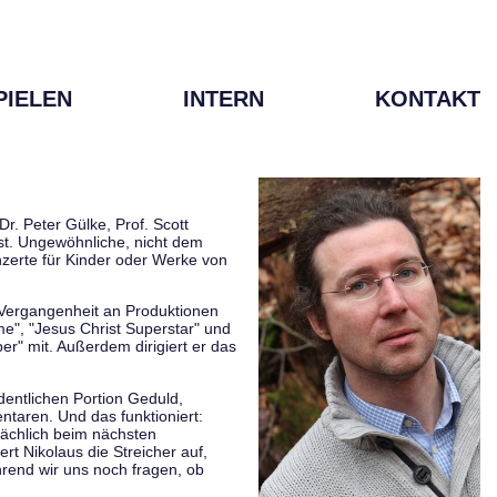
PIELEN
INTERN
KONTAKT
r. Peter Gülke, Prof. Scott
ist. Ungewöhnliche, nicht dem
zerte für Kinder oder Werke von
r Vergangenheit an Produktionen
me", "Jesus Christ Superstar" und
er" mit. Außerdem dirigiert er das
rdentlichen Portion Geduld,
taren. Und das funktioniert:
sächlich beim nächsten
rt Nikolaus die Streicher auf,
hrend wir uns noch fragen, ob