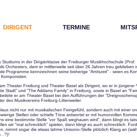
DIRIGENT
TERMINE
MITS
tudiums in der Dirigierklasse der Freiburger Musikhochschule (Prof. D
tti Orchesters, dem er mittlerweile seit über 26 Jahren treu geblieben 
de Programme kennzeichnen seine bisherige "Amtszeit" - seien es Kon
 Komponisten.
 am Theater Freiburg und Theater Basel als Dirigent, wo er in jüngere
ute Stadt" und "The Addams Family" in Freiburg, sowie in Basel an "Fa
 arbeitete er am Theater Basel bei den Aufführungen der "Dreigroschenop
r des Musikvereins Freiburg-Littenweiler.
kolaus nicht nur mit musikalischen Feingefühl, sondern auch mit einer o
wierige Stellen oder schiefe Töne antwortet er mit humorvollen Kommen
s eine bestimmte Stelle "vor Spaß weghauen wird", dann klingt es tat
en wir "mal schrecklich" spielen, dann klingt es auch schrecklich. Forde
len, nimmt sogar die etwas lahme Unisono-Stelle plötzlich Klang an (wä
..?)!