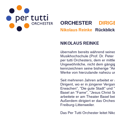
ORCHESTER
DIRIG
Nikolaus Reinke
Rückblick
NIKOLAUS REINKE
übernahm bereits während seines 
Musikhochschule (Prof. Dr. Peter 
per tutti Orchesters, dem er mittl
Ungewöhnliche, nicht dem gängi
kennzeichnen seine bisherige "Amt
Werke von hierzulande nahezu u
Seit mehreren Jahren arbeitet er
Dirigent, wo er in jüngerer Verga
Erwachen", "Die gute Stadt" und 
Basel an "Fame", "Jesus Christ Su
arbeitete er am Theater Basel be
Außerdem dirigiert er das Orche
Freiburg-Littenweiler.
Das Per Tutti Orchester leitet Nik