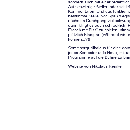
sondern auch mit einer ordentlic
Auf schwierige Stellen oder schie
Kommentaren. Und das funktionie
bestimmte Stelle "vor Spaß wegha
nächsten Durchgang viel schwungvo
dann klingt es auch schrecklich. F
Frosch mit Biss" zu spielen, nim
plötzlich Klang an (während wir u
können...?)!
Somit sorgt Nikolaus für eine g
jedes Semester aufs Neue, mit u
Programme auf die Bühne zu bri
Website von Nikolaus Reinke