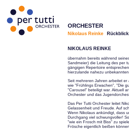
ORCHESTER
Nikolaus Reinke
Rückblick
NIKOLAUS REINKE
übernahm bereits während seines S
Sandmeier) die Leitung des per tu
gängigen Repertoire entsprechen
hierzulande nahezu unbekannten
Seit mehreren Jahren arbeitet er
wie "Frühlings Erwachen", "Die g
"Carousel" beteiligt war. Aktuell
Orchester und das Jugendorcheste
Das Per Tutti Orchester leitet Ni
Gelassenheit und Freude. Auf sch
Wenn Nikolaus ankündigt, dass un
Durchgang viel schwungvoller! Soll
"wie ein Frosch mit Biss" zu spie
Frösche eigentlich beißen können.