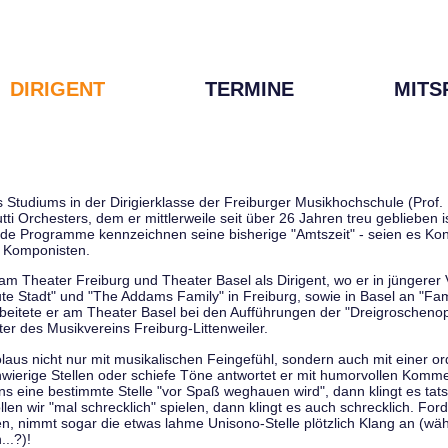
DIRIGENT
TERMINE
MITS
tudiums in der Dirigierklasse der Freiburger Musikhochschule (Prof. D
tti Orchesters, dem er mittlerweile seit über 26 Jahren treu geblieben 
de Programme kennzeichnen seine bisherige "Amtszeit" - seien es Kon
 Komponisten.
 am Theater Freiburg und Theater Basel als Dirigent, wo er in jüngere
ute Stadt" und "The Addams Family" in Freiburg, sowie in Basel an "Fa
 arbeitete er am Theater Basel bei den Aufführungen der "Dreigroschenop
r des Musikvereins Freiburg-Littenweiler.
kolaus nicht nur mit musikalischen Feingefühl, sondern auch mit einer o
wierige Stellen oder schiefe Töne antwortet er mit humorvollen Kommen
s eine bestimmte Stelle "vor Spaß weghauen wird", dann klingt es tat
en wir "mal schrecklich" spielen, dann klingt es auch schrecklich. Forde
len, nimmt sogar die etwas lahme Unisono-Stelle plötzlich Klang an (wä
..?)!