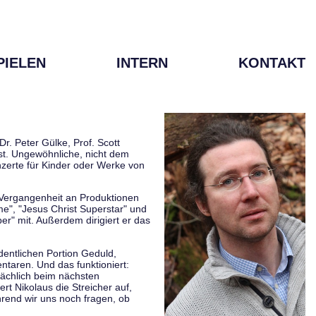
PIELEN
INTERN
KONTAKT
r. Peter Gülke, Prof. Scott
ist. Ungewöhnliche, nicht dem
zerte für Kinder oder Werke von
r Vergangenheit an Produktionen
me", "Jesus Christ Superstar" und
er" mit. Außerdem dirigiert er das
rdentlichen Portion Geduld,
taren. Und das funktioniert:
sächlich beim nächsten
rt Nikolaus die Streicher auf,
hrend wir uns noch fragen, ob