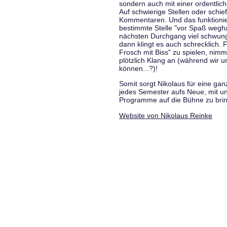
sondern auch mit einer ordentlic
Auf schwierige Stellen oder schie
Kommentaren. Und das funktionie
bestimmte Stelle "vor Spaß wegha
nächsten Durchgang viel schwungvo
dann klingt es auch schrecklich. F
Frosch mit Biss" zu spielen, nim
plötzlich Klang an (während wir u
können...?)!
Somit sorgt Nikolaus für eine g
jedes Semester aufs Neue, mit u
Programme auf die Bühne zu bri
Website von Nikolaus Reinke