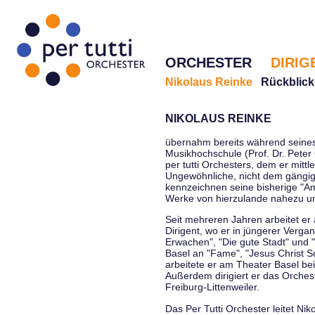
ORCHESTER
DIRIG
Nikolaus Reinke
Rückblick
NIKOLAUS REINKE
übernahm bereits während seines 
Musikhochschule (Prof. Dr. Peter 
per tutti Orchesters, dem er mittl
Ungewöhnliche, nicht dem gängi
kennzeichnen seine bisherige "Amt
Werke von hierzulande nahezu u
Seit mehreren Jahren arbeitet er
Dirigent, wo er in jüngerer Verga
Erwachen", "Die gute Stadt" und 
Basel an "Fame", "Jesus Christ Su
arbeitete er am Theater Basel be
Außerdem dirigiert er das Orche
Freiburg-Littenweiler.
Das Per Tutti Orchester leitet Nik