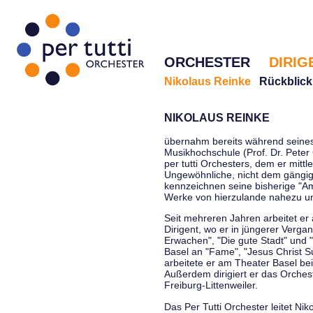
ORCHESTER
DIRIG
Nikolaus Reinke
Rückblick
NIKOLAUS REINKE
übernahm bereits während seines 
Musikhochschule (Prof. Dr. Peter 
per tutti Orchesters, dem er mittl
Ungewöhnliche, nicht dem gängi
kennzeichnen seine bisherige "Amt
Werke von hierzulande nahezu u
Seit mehreren Jahren arbeitet er
Dirigent, wo er in jüngerer Verga
Erwachen", "Die gute Stadt" und 
Basel an "Fame", "Jesus Christ Su
arbeitete er am Theater Basel be
Außerdem dirigiert er das Orche
Freiburg-Littenweiler.
Das Per Tutti Orchester leitet Nik