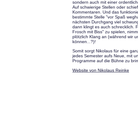
sondern auch mit einer ordentlic
Auf schwierige Stellen oder schie
Kommentaren. Und das funktionie
bestimmte Stelle "vor Spaß wegha
nächsten Durchgang viel schwungvo
dann klingt es auch schrecklich. F
Frosch mit Biss" zu spielen, nim
plötzlich Klang an (während wir u
können...?)!
Somit sorgt Nikolaus für eine g
jedes Semester aufs Neue, mit u
Programme auf die Bühne zu bri
Website von Nikolaus Reinke