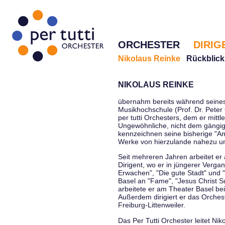
ORCHESTER
DIRIG
Nikolaus Reinke
Rückblick
NIKOLAUS REINKE
übernahm bereits während seines 
Musikhochschule (Prof. Dr. Peter 
per tutti Orchesters, dem er mittl
Ungewöhnliche, nicht dem gängi
kennzeichnen seine bisherige "Amt
Werke von hierzulande nahezu u
Seit mehreren Jahren arbeitet er
Dirigent, wo er in jüngerer Verga
Erwachen", "Die gute Stadt" und 
Basel an "Fame", "Jesus Christ Su
arbeitete er am Theater Basel be
Außerdem dirigiert er das Orche
Freiburg-Littenweiler.
Das Per Tutti Orchester leitet Nik