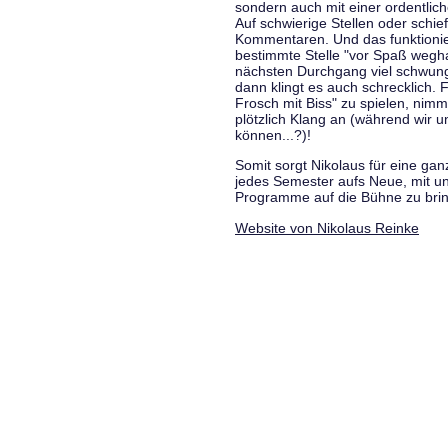
sondern auch mit einer ordentlic
Auf schwierige Stellen oder schie
Kommentaren. Und das funktionie
bestimmte Stelle "vor Spaß wegha
nächsten Durchgang viel schwungvo
dann klingt es auch schrecklich. F
Frosch mit Biss" zu spielen, nim
plötzlich Klang an (während wir u
können...?)!
Somit sorgt Nikolaus für eine g
jedes Semester aufs Neue, mit u
Programme auf die Bühne zu bri
Website von Nikolaus Reinke