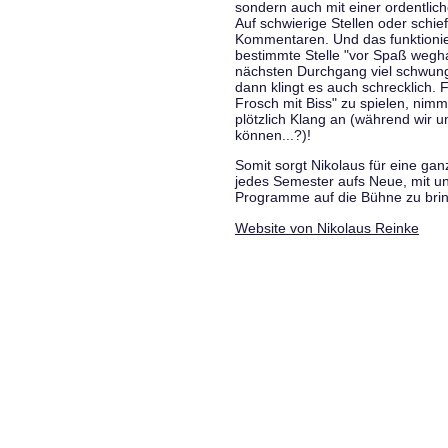
sondern auch mit einer ordentlic
Auf schwierige Stellen oder schie
Kommentaren. Und das funktionie
bestimmte Stelle "vor Spaß wegha
nächsten Durchgang viel schwungvo
dann klingt es auch schrecklich. F
Frosch mit Biss" zu spielen, nim
plötzlich Klang an (während wir u
können...?)!
Somit sorgt Nikolaus für eine g
jedes Semester aufs Neue, mit u
Programme auf die Bühne zu bri
Website von Nikolaus Reinke