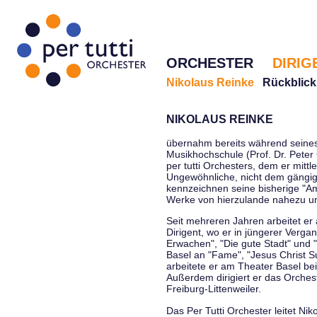
ORCHESTER
DIRIG
Nikolaus Reinke
Rückblick
NIKOLAUS REINKE
übernahm bereits während seines 
Musikhochschule (Prof. Dr. Peter 
per tutti Orchesters, dem er mittl
Ungewöhnliche, nicht dem gängi
kennzeichnen seine bisherige "Amt
Werke von hierzulande nahezu u
Seit mehreren Jahren arbeitet er
Dirigent, wo er in jüngerer Verga
Erwachen", "Die gute Stadt" und 
Basel an "Fame", "Jesus Christ Su
arbeitete er am Theater Basel be
Außerdem dirigiert er das Orche
Freiburg-Littenweiler.
Das Per Tutti Orchester leitet Nik