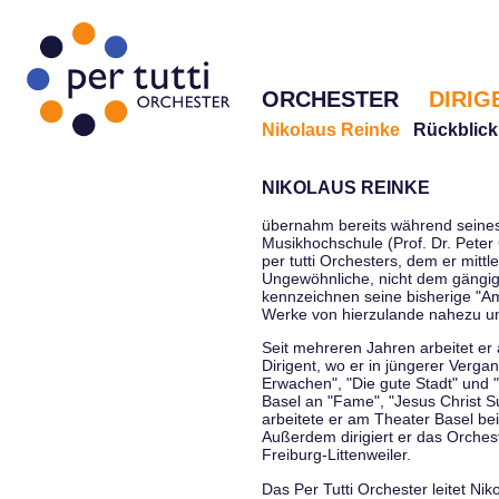
ORCHESTER
DIRIG
Nikolaus Reinke
Rückblick
NIKOLAUS REINKE
übernahm bereits während seines 
Musikhochschule (Prof. Dr. Peter 
per tutti Orchesters, dem er mittl
Ungewöhnliche, nicht dem gängi
kennzeichnen seine bisherige "Amt
Werke von hierzulande nahezu u
Seit mehreren Jahren arbeitet er
Dirigent, wo er in jüngerer Verga
Erwachen", "Die gute Stadt" und 
Basel an "Fame", "Jesus Christ Su
arbeitete er am Theater Basel be
Außerdem dirigiert er das Orche
Freiburg-Littenweiler.
Das Per Tutti Orchester leitet Nik