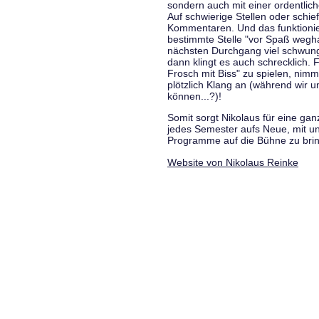
sondern auch mit einer ordentlic
Auf schwierige Stellen oder schie
Kommentaren. Und das funktionie
bestimmte Stelle "vor Spaß wegha
nächsten Durchgang viel schwungvo
dann klingt es auch schrecklich. F
Frosch mit Biss" zu spielen, nim
plötzlich Klang an (während wir u
können...?)!
Somit sorgt Nikolaus für eine g
jedes Semester aufs Neue, mit u
Programme auf die Bühne zu bri
Website von Nikolaus Reinke