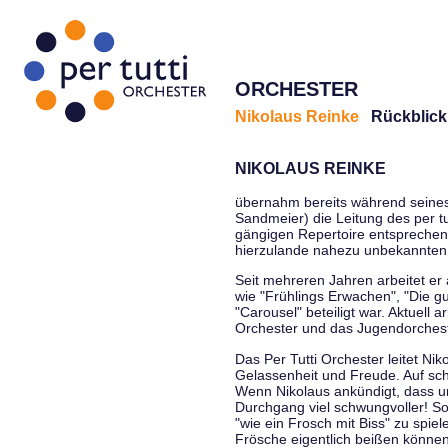
ORCHESTER
Nikolaus Reinke
Rückblick
NIKOLAUS REINKE
übernahm bereits während seines S
Sandmeier) die Leitung des per tu
gängigen Repertoire entsprechen
hierzulande nahezu unbekannten
Seit mehreren Jahren arbeitet er
wie "Frühlings Erwachen", "Die g
"Carousel" beteiligt war. Aktuell
Orchester und das Jugendorcheste
Das Per Tutti Orchester leitet Ni
Gelassenheit und Freude. Auf sch
Wenn Nikolaus ankündigt, dass un
Durchgang viel schwungvoller! Soll
"wie ein Frosch mit Biss" zu spie
Frösche eigentlich beißen können.