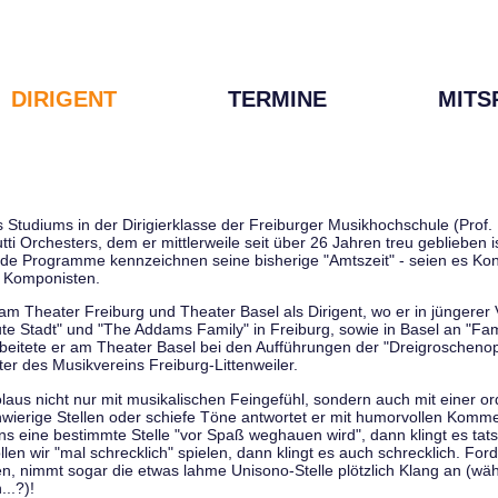
DIRIGENT
TERMINE
MITS
tudiums in der Dirigierklasse der Freiburger Musikhochschule (Prof. D
tti Orchesters, dem er mittlerweile seit über 26 Jahren treu geblieben 
de Programme kennzeichnen seine bisherige "Amtszeit" - seien es Kon
 Komponisten.
 am Theater Freiburg und Theater Basel als Dirigent, wo er in jüngere
ute Stadt" und "The Addams Family" in Freiburg, sowie in Basel an "Fa
 arbeitete er am Theater Basel bei den Aufführungen der "Dreigroschenop
r des Musikvereins Freiburg-Littenweiler.
kolaus nicht nur mit musikalischen Feingefühl, sondern auch mit einer o
wierige Stellen oder schiefe Töne antwortet er mit humorvollen Kommen
s eine bestimmte Stelle "vor Spaß weghauen wird", dann klingt es tat
en wir "mal schrecklich" spielen, dann klingt es auch schrecklich. Forde
len, nimmt sogar die etwas lahme Unisono-Stelle plötzlich Klang an (wä
..?)!