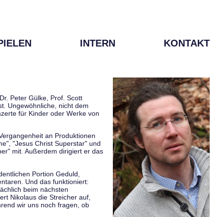
PIELEN
INTERN
KONTAKT
r. Peter Gülke, Prof. Scott
ist. Ungewöhnliche, nicht dem
zerte für Kinder oder Werke von
r Vergangenheit an Produktionen
me", "Jesus Christ Superstar" und
er" mit. Außerdem dirigiert er das
rdentlichen Portion Geduld,
taren. Und das funktioniert:
sächlich beim nächsten
rt Nikolaus die Streicher auf,
hrend wir uns noch fragen, ob