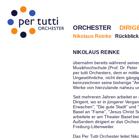
ORCHESTER
DIRIG
Nikolaus Reinke
Rückblick
NIKOLAUS REINKE
übernahm bereits während seines 
Musikhochschule (Prof. Dr. Peter 
per tutti Orchesters, dem er mittl
Ungewöhnliche, nicht dem gängi
kennzeichnen seine bisherige "Amt
Werke von hierzulande nahezu u
Seit mehreren Jahren arbeitet er
Dirigent, wo er in jüngerer Verga
Erwachen", "Die gute Stadt" und 
Basel an "Fame", "Jesus Christ Su
arbeitete er am Theater Basel be
Außerdem dirigiert er das Orche
Freiburg-Littenweiler.
Das Per Tutti Orchester leitet Nik