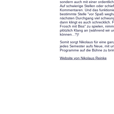
sondern auch mit einer ordentlic
Auf schwierige Stellen oder schie
Kommentaren. Und das funktionie
bestimmte Stelle "vor Spaß wegha
nächsten Durchgang viel schwungvo
dann klingt es auch schrecklich. F
Frosch mit Biss" zu spielen, nim
plötzlich Klang an (während wir u
können...?)!
Somit sorgt Nikolaus für eine g
jedes Semester aufs Neue, mit u
Programme auf die Bühne zu bri
Website von Nikolaus Reinke