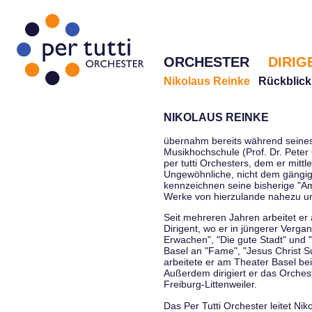
ORCHESTER
DIRIG
Nikolaus Reinke
Rückblick
NIKOLAUS REINKE
übernahm bereits während seines 
Musikhochschule (Prof. Dr. Peter 
per tutti Orchesters, dem er mittl
Ungewöhnliche, nicht dem gängi
kennzeichnen seine bisherige "Amt
Werke von hierzulande nahezu u
Seit mehreren Jahren arbeitet er
Dirigent, wo er in jüngerer Verga
Erwachen", "Die gute Stadt" und 
Basel an "Fame", "Jesus Christ Su
arbeitete er am Theater Basel be
Außerdem dirigiert er das Orche
Freiburg-Littenweiler.
Das Per Tutti Orchester leitet Nik