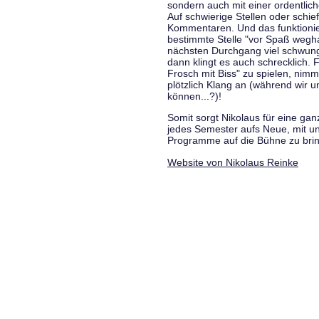
sondern auch mit einer ordentlic
Auf schwierige Stellen oder schie
Kommentaren. Und das funktionie
bestimmte Stelle "vor Spaß wegha
nächsten Durchgang viel schwungvo
dann klingt es auch schrecklich. F
Frosch mit Biss" zu spielen, nim
plötzlich Klang an (während wir u
können...?)!
Somit sorgt Nikolaus für eine g
jedes Semester aufs Neue, mit u
Programme auf die Bühne zu bri
Website von Nikolaus Reinke