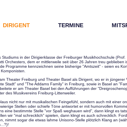
DIRIGENT
TERMINE
MITS
tudiums in der Dirigierklasse der Freiburger Musikhochschule (Prof. D
tti Orchesters, dem er mittlerweile seit über 26 Jahren treu geblieben 
de Programme kennzeichnen seine bisherige "Amtszeit" - seien es Kon
 Komponisten.
 am Theater Freiburg und Theater Basel als Dirigent, wo er in jüngere
ute Stadt" und "The Addams Family" in Freiburg, sowie in Basel an "Fa
 arbeitete er am Theater Basel bei den Aufführungen der "Dreigroschenop
r des Musikvereins Freiburg-Littenweiler.
kolaus nicht nur mit musikalischen Feingefühl, sondern auch mit einer o
wierige Stellen oder schiefe Töne antwortet er mit humorvollen Kommen
s eine bestimmte Stelle "vor Spaß weghauen wird", dann klingt es tat
en wir "mal schrecklich" spielen, dann klingt es auch schrecklich. Forde
len, nimmt sogar die etwas lahme Unisono-Stelle plötzlich Klang an (wä
..?)!