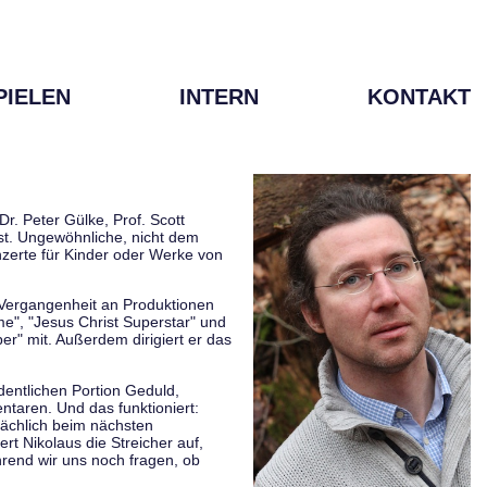
PIELEN
INTERN
KONTAKT
r. Peter Gülke, Prof. Scott
ist. Ungewöhnliche, nicht dem
zerte für Kinder oder Werke von
r Vergangenheit an Produktionen
me", "Jesus Christ Superstar" und
er" mit. Außerdem dirigiert er das
rdentlichen Portion Geduld,
taren. Und das funktioniert:
sächlich beim nächsten
rt Nikolaus die Streicher auf,
hrend wir uns noch fragen, ob