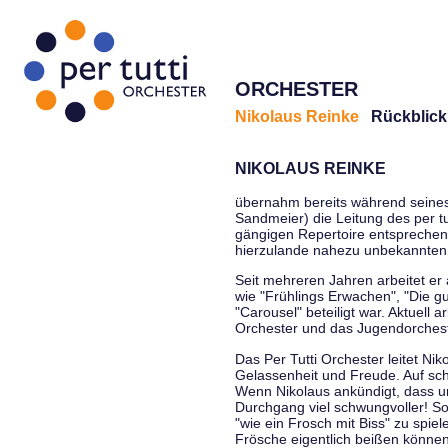
ORCHESTER
Nikolaus Reinke
Rückblick
NIKOLAUS REINKE
übernahm bereits während seines S
Sandmeier) die Leitung des per tu
gängigen Repertoire entsprechen
hierzulande nahezu unbekannten
Seit mehreren Jahren arbeitet er
wie "Frühlings Erwachen", "Die g
"Carousel" beteiligt war. Aktuell
Orchester und das Jugendorcheste
Das Per Tutti Orchester leitet Ni
Gelassenheit und Freude. Auf sch
Wenn Nikolaus ankündigt, dass un
Durchgang viel schwungvoller! Soll
"wie ein Frosch mit Biss" zu spie
Frösche eigentlich beißen können.