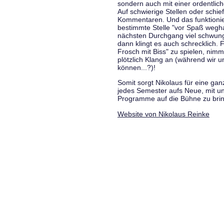
sondern auch mit einer ordentlic
Auf schwierige Stellen oder schie
Kommentaren. Und das funktionie
bestimmte Stelle "vor Spaß wegha
nächsten Durchgang viel schwungvo
dann klingt es auch schrecklich. F
Frosch mit Biss" zu spielen, nim
plötzlich Klang an (während wir u
können...?)!
Somit sorgt Nikolaus für eine g
jedes Semester aufs Neue, mit u
Programme auf die Bühne zu bri
Website von Nikolaus Reinke