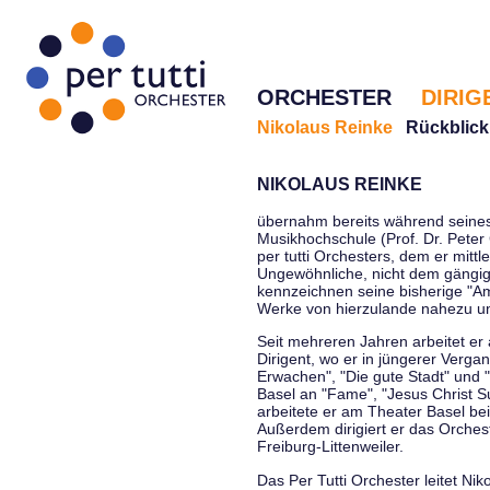
ORCHESTER
DIRIG
Nikolaus Reinke
Rückblick
NIKOLAUS REINKE
übernahm bereits während seines 
Musikhochschule (Prof. Dr. Peter 
per tutti Orchesters, dem er mittl
Ungewöhnliche, nicht dem gängi
kennzeichnen seine bisherige "Amt
Werke von hierzulande nahezu u
Seit mehreren Jahren arbeitet er
Dirigent, wo er in jüngerer Verga
Erwachen", "Die gute Stadt" und 
Basel an "Fame", "Jesus Christ Su
arbeitete er am Theater Basel be
Außerdem dirigiert er das Orche
Freiburg-Littenweiler.
Das Per Tutti Orchester leitet Nik