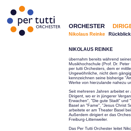
ORCHESTER
DIRIG
Nikolaus Reinke
Rückblick
NIKOLAUS REINKE
übernahm bereits während seines 
Musikhochschule (Prof. Dr. Peter 
per tutti Orchesters, dem er mittl
Ungewöhnliche, nicht dem gängi
kennzeichnen seine bisherige "Amt
Werke von hierzulande nahezu u
Seit mehreren Jahren arbeitet er
Dirigent, wo er in jüngerer Verga
Erwachen", "Die gute Stadt" und 
Basel an "Fame", "Jesus Christ Su
arbeitete er am Theater Basel be
Außerdem dirigiert er das Orche
Freiburg-Littenweiler.
Das Per Tutti Orchester leitet Nik