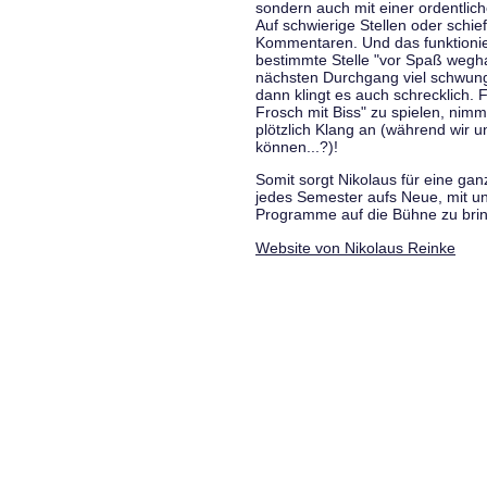
sondern auch mit einer ordentlic
Auf schwierige Stellen oder schie
Kommentaren. Und das funktionie
bestimmte Stelle "vor Spaß wegha
nächsten Durchgang viel schwungvo
dann klingt es auch schrecklich. F
Frosch mit Biss" zu spielen, nim
plötzlich Klang an (während wir u
können...?)!
Somit sorgt Nikolaus für eine g
jedes Semester aufs Neue, mit u
Programme auf die Bühne zu bri
Website von Nikolaus Reinke