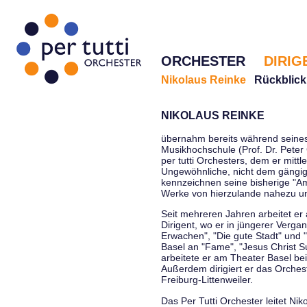
ORCHESTER
DIRIG
Nikolaus Reinke
Rückblick
NIKOLAUS REINKE
übernahm bereits während seines 
Musikhochschule (Prof. Dr. Peter 
per tutti Orchesters, dem er mittl
Ungewöhnliche, nicht dem gängi
kennzeichnen seine bisherige "Amt
Werke von hierzulande nahezu u
Seit mehreren Jahren arbeitet er
Dirigent, wo er in jüngerer Verga
Erwachen", "Die gute Stadt" und 
Basel an "Fame", "Jesus Christ Su
arbeitete er am Theater Basel be
Außerdem dirigiert er das Orche
Freiburg-Littenweiler.
Das Per Tutti Orchester leitet Nik