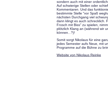
sondern auch mit einer ordentlic
Auf schwierige Stellen oder schie
Kommentaren. Und das funktionie
bestimmte Stelle "vor Spaß wegha
nächsten Durchgang viel schwungvo
dann klingt es auch schrecklich. F
Frosch mit Biss" zu spielen, nim
plötzlich Klang an (während wir u
können...?)!
Somit sorgt Nikolaus für eine g
jedes Semester aufs Neue, mit u
Programme auf die Bühne zu bri
Website von Nikolaus Reinke