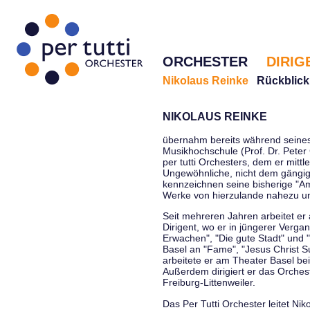
ORCHESTER
DIRIG
Nikolaus Reinke
Rückblick
NIKOLAUS REINKE
übernahm bereits während seines 
Musikhochschule (Prof. Dr. Peter 
per tutti Orchesters, dem er mittl
Ungewöhnliche, nicht dem gängi
kennzeichnen seine bisherige "Amt
Werke von hierzulande nahezu u
Seit mehreren Jahren arbeitet er
Dirigent, wo er in jüngerer Verga
Erwachen", "Die gute Stadt" und 
Basel an "Fame", "Jesus Christ Su
arbeitete er am Theater Basel be
Außerdem dirigiert er das Orche
Freiburg-Littenweiler.
Das Per Tutti Orchester leitet Nik