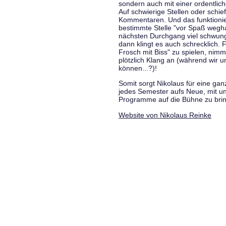
sondern auch mit einer ordentlic
Auf schwierige Stellen oder schie
Kommentaren. Und das funktionie
bestimmte Stelle "vor Spaß wegha
nächsten Durchgang viel schwungvo
dann klingt es auch schrecklich. F
Frosch mit Biss" zu spielen, nim
plötzlich Klang an (während wir u
können...?)!
Somit sorgt Nikolaus für eine g
jedes Semester aufs Neue, mit u
Programme auf die Bühne zu bri
Website von Nikolaus Reinke