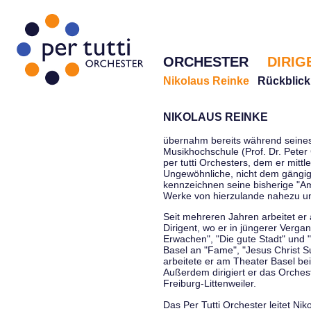
ORCHESTER
DIRIG
Nikolaus Reinke
Rückblick
NIKOLAUS REINKE
übernahm bereits während seines 
Musikhochschule (Prof. Dr. Peter 
per tutti Orchesters, dem er mittl
Ungewöhnliche, nicht dem gängi
kennzeichnen seine bisherige "Amt
Werke von hierzulande nahezu u
Seit mehreren Jahren arbeitet er
Dirigent, wo er in jüngerer Verga
Erwachen", "Die gute Stadt" und 
Basel an "Fame", "Jesus Christ Su
arbeitete er am Theater Basel be
Außerdem dirigiert er das Orche
Freiburg-Littenweiler.
Das Per Tutti Orchester leitet Nik