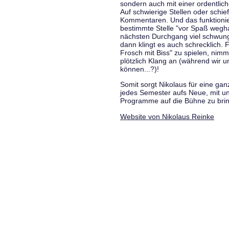
sondern auch mit einer ordentlic
Auf schwierige Stellen oder schie
Kommentaren. Und das funktionie
bestimmte Stelle "vor Spaß wegha
nächsten Durchgang viel schwungvo
dann klingt es auch schrecklich. F
Frosch mit Biss" zu spielen, nim
plötzlich Klang an (während wir u
können...?)!
Somit sorgt Nikolaus für eine g
jedes Semester aufs Neue, mit u
Programme auf die Bühne zu bri
Website von Nikolaus Reinke