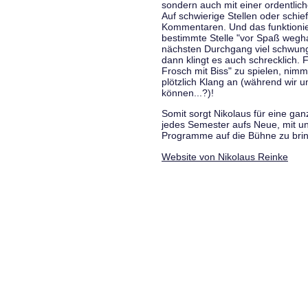
sondern auch mit einer ordentlic
Auf schwierige Stellen oder schie
Kommentaren. Und das funktionie
bestimmte Stelle "vor Spaß wegha
nächsten Durchgang viel schwungvo
dann klingt es auch schrecklich. F
Frosch mit Biss" zu spielen, nim
plötzlich Klang an (während wir u
können...?)!
Somit sorgt Nikolaus für eine g
jedes Semester aufs Neue, mit u
Programme auf die Bühne zu bri
Website von Nikolaus Reinke