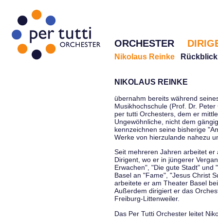
ORCHESTER
DIRIG
Nikolaus Reinke
Rückblick
NIKOLAUS REINKE
übernahm bereits während seines 
Musikhochschule (Prof. Dr. Peter 
per tutti Orchesters, dem er mittl
Ungewöhnliche, nicht dem gängi
kennzeichnen seine bisherige "Amt
Werke von hierzulande nahezu u
Seit mehreren Jahren arbeitet er
Dirigent, wo er in jüngerer Verga
Erwachen", "Die gute Stadt" und 
Basel an "Fame", "Jesus Christ Su
arbeitete er am Theater Basel be
Außerdem dirigiert er das Orche
Freiburg-Littenweiler.
Das Per Tutti Orchester leitet Nik