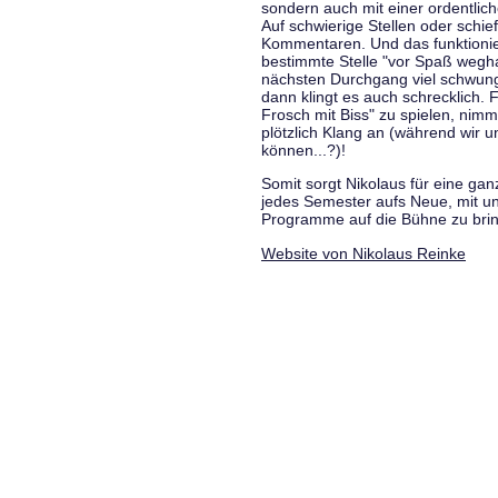
sondern auch mit einer ordentlic
Auf schwierige Stellen oder schie
Kommentaren. Und das funktionie
bestimmte Stelle "vor Spaß wegha
nächsten Durchgang viel schwungvo
dann klingt es auch schrecklich. F
Frosch mit Biss" zu spielen, nim
plötzlich Klang an (während wir u
können...?)!
Somit sorgt Nikolaus für eine g
jedes Semester aufs Neue, mit u
Programme auf die Bühne zu bri
Website von Nikolaus Reinke