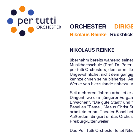
ORCHESTER
DIRIG
Nikolaus Reinke
Rückblick
NIKOLAUS REINKE
übernahm bereits während seines 
Musikhochschule (Prof. Dr. Peter 
per tutti Orchesters, dem er mittl
Ungewöhnliche, nicht dem gängi
kennzeichnen seine bisherige "Amt
Werke von hierzulande nahezu u
Seit mehreren Jahren arbeitet er
Dirigent, wo er in jüngerer Verga
Erwachen", "Die gute Stadt" und 
Basel an "Fame", "Jesus Christ Su
arbeitete er am Theater Basel be
Außerdem dirigiert er das Orche
Freiburg-Littenweiler.
Das Per Tutti Orchester leitet Nik