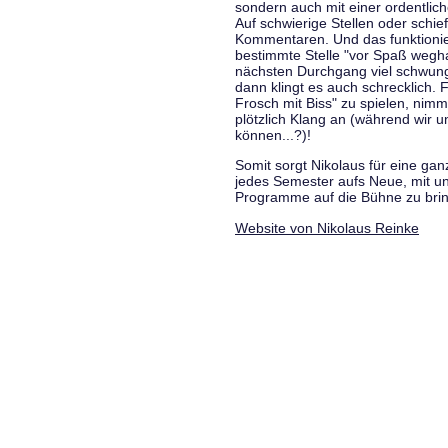
sondern auch mit einer ordentlic
Auf schwierige Stellen oder schie
Kommentaren. Und das funktionie
bestimmte Stelle "vor Spaß wegha
nächsten Durchgang viel schwungvo
dann klingt es auch schrecklich. F
Frosch mit Biss" zu spielen, nim
plötzlich Klang an (während wir u
können...?)!
Somit sorgt Nikolaus für eine g
jedes Semester aufs Neue, mit u
Programme auf die Bühne zu bri
Website von Nikolaus Reinke