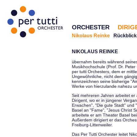
ORCHESTER
DIRIG
Nikolaus Reinke
Rückblick
NIKOLAUS REINKE
übernahm bereits während seines 
Musikhochschule (Prof. Dr. Peter 
per tutti Orchesters, dem er mittl
Ungewöhnliche, nicht dem gängi
kennzeichnen seine bisherige "Amt
Werke von hierzulande nahezu u
Seit mehreren Jahren arbeitet er
Dirigent, wo er in jüngerer Verga
Erwachen", "Die gute Stadt" und 
Basel an "Fame", "Jesus Christ Su
arbeitete er am Theater Basel be
Außerdem dirigiert er das Orche
Freiburg-Littenweiler.
Das Per Tutti Orchester leitet Nik