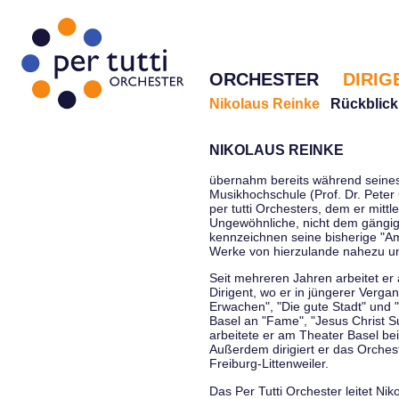
ORCHESTER
DIRIG
Nikolaus Reinke
Rückblick
NIKOLAUS REINKE
übernahm bereits während seines 
Musikhochschule (Prof. Dr. Peter 
per tutti Orchesters, dem er mittl
Ungewöhnliche, nicht dem gängi
kennzeichnen seine bisherige "Amt
Werke von hierzulande nahezu u
Seit mehreren Jahren arbeitet er
Dirigent, wo er in jüngerer Verga
Erwachen", "Die gute Stadt" und 
Basel an "Fame", "Jesus Christ Su
arbeitete er am Theater Basel be
Außerdem dirigiert er das Orche
Freiburg-Littenweiler.
Das Per Tutti Orchester leitet Nik