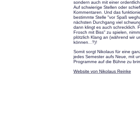
sondern auch mit einer ordentlic
Auf schwierige Stellen oder schie
Kommentaren. Und das funktionie
bestimmte Stelle "vor Spaß wegha
nächsten Durchgang viel schwungvo
dann klingt es auch schrecklich. F
Frosch mit Biss" zu spielen, nim
plötzlich Klang an (während wir u
können...?)!
Somit sorgt Nikolaus für eine g
jedes Semester aufs Neue, mit u
Programme auf die Bühne zu bri
Website von Nikolaus Reinke