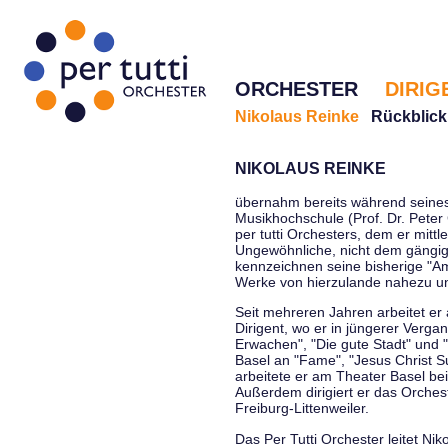
ORCHESTER
DIRIG
Nikolaus Reinke
Rückblick
NIKOLAUS REINKE
übernahm bereits während seines 
Musikhochschule (Prof. Dr. Peter 
per tutti Orchesters, dem er mittl
Ungewöhnliche, nicht dem gängi
kennzeichnen seine bisherige "Amt
Werke von hierzulande nahezu u
Seit mehreren Jahren arbeitet er
Dirigent, wo er in jüngerer Verga
Erwachen", "Die gute Stadt" und 
Basel an "Fame", "Jesus Christ Su
arbeitete er am Theater Basel be
Außerdem dirigiert er das Orche
Freiburg-Littenweiler.
Das Per Tutti Orchester leitet Nik