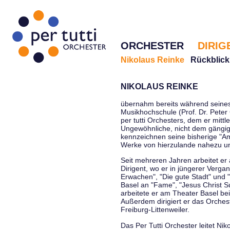
ORCHESTER
DIRIG
Nikolaus Reinke
Rückblick
NIKOLAUS REINKE
übernahm bereits während seines 
Musikhochschule (Prof. Dr. Peter 
per tutti Orchesters, dem er mittl
Ungewöhnliche, nicht dem gängi
kennzeichnen seine bisherige "Amt
Werke von hierzulande nahezu u
Seit mehreren Jahren arbeitet er
Dirigent, wo er in jüngerer Verga
Erwachen", "Die gute Stadt" und 
Basel an "Fame", "Jesus Christ Su
arbeitete er am Theater Basel be
Außerdem dirigiert er das Orche
Freiburg-Littenweiler.
Das Per Tutti Orchester leitet Nik