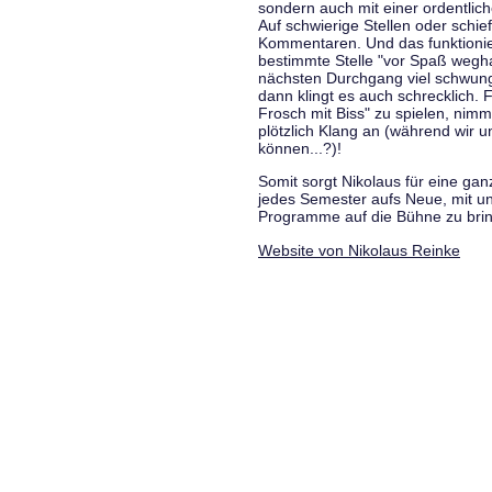
sondern auch mit einer ordentlic
Auf schwierige Stellen oder schie
Kommentaren. Und das funktionie
bestimmte Stelle "vor Spaß wegha
nächsten Durchgang viel schwungvo
dann klingt es auch schrecklich. F
Frosch mit Biss" zu spielen, nim
plötzlich Klang an (während wir u
können...?)!
Somit sorgt Nikolaus für eine g
jedes Semester aufs Neue, mit u
Programme auf die Bühne zu bri
Website von Nikolaus Reinke