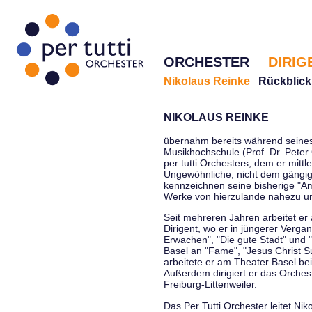
ORCHESTER
DIRIG
Nikolaus Reinke
Rückblick
NIKOLAUS REINKE
übernahm bereits während seines 
Musikhochschule (Prof. Dr. Peter 
per tutti Orchesters, dem er mittl
Ungewöhnliche, nicht dem gängi
kennzeichnen seine bisherige "Amt
Werke von hierzulande nahezu u
Seit mehreren Jahren arbeitet er
Dirigent, wo er in jüngerer Verga
Erwachen", "Die gute Stadt" und 
Basel an "Fame", "Jesus Christ Su
arbeitete er am Theater Basel be
Außerdem dirigiert er das Orche
Freiburg-Littenweiler.
Das Per Tutti Orchester leitet Nik