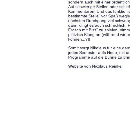
sondern auch mit einer ordentlic
Auf schwierige Stellen oder schie
Kommentaren. Und das funktionie
bestimmte Stelle "vor Spaß wegha
nächsten Durchgang viel schwungvo
dann klingt es auch schrecklich. F
Frosch mit Biss" zu spielen, nim
plötzlich Klang an (während wir u
können...?)!
Somit sorgt Nikolaus für eine g
jedes Semester aufs Neue, mit u
Programme auf die Bühne zu bri
Website von Nikolaus Reinke