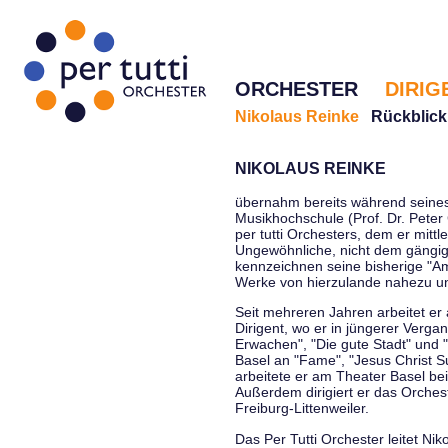
ORCHESTER
DIRIG
Nikolaus Reinke
Rückblick
NIKOLAUS REINKE
übernahm bereits während seines 
Musikhochschule (Prof. Dr. Peter 
per tutti Orchesters, dem er mittl
Ungewöhnliche, nicht dem gängi
kennzeichnen seine bisherige "Amt
Werke von hierzulande nahezu u
Seit mehreren Jahren arbeitet er
Dirigent, wo er in jüngerer Verga
Erwachen", "Die gute Stadt" und 
Basel an "Fame", "Jesus Christ Su
arbeitete er am Theater Basel be
Außerdem dirigiert er das Orche
Freiburg-Littenweiler.
Das Per Tutti Orchester leitet Nik