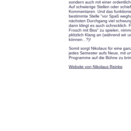
sondern auch mit einer ordentlic
Auf schwierige Stellen oder schie
Kommentaren. Und das funktionie
bestimmte Stelle "vor Spaß wegha
nächsten Durchgang viel schwungvo
dann klingt es auch schrecklich. F
Frosch mit Biss" zu spielen, nim
plötzlich Klang an (während wir u
können...?)!
Somit sorgt Nikolaus für eine g
jedes Semester aufs Neue, mit u
Programme auf die Bühne zu bri
Website von Nikolaus Reinke