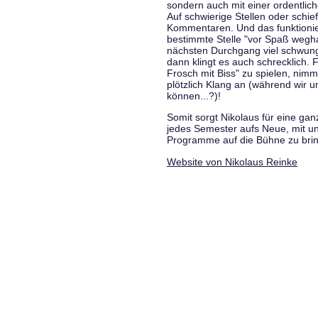
sondern auch mit einer ordentlic
Auf schwierige Stellen oder schie
Kommentaren. Und das funktionie
bestimmte Stelle "vor Spaß wegha
nächsten Durchgang viel schwungvo
dann klingt es auch schrecklich. F
Frosch mit Biss" zu spielen, nim
plötzlich Klang an (während wir u
können...?)!
Somit sorgt Nikolaus für eine g
jedes Semester aufs Neue, mit u
Programme auf die Bühne zu bri
Website von Nikolaus Reinke