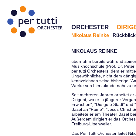
ORCHESTER
DIRIG
Nikolaus Reinke
Rückblick
NIKOLAUS REINKE
übernahm bereits während seines 
Musikhochschule (Prof. Dr. Peter 
per tutti Orchesters, dem er mittl
Ungewöhnliche, nicht dem gängi
kennzeichnen seine bisherige "Amt
Werke von hierzulande nahezu u
Seit mehreren Jahren arbeitet er
Dirigent, wo er in jüngerer Verga
Erwachen", "Die gute Stadt" und 
Basel an "Fame", "Jesus Christ Su
arbeitete er am Theater Basel be
Außerdem dirigiert er das Orche
Freiburg-Littenweiler.
Das Per Tutti Orchester leitet Nik