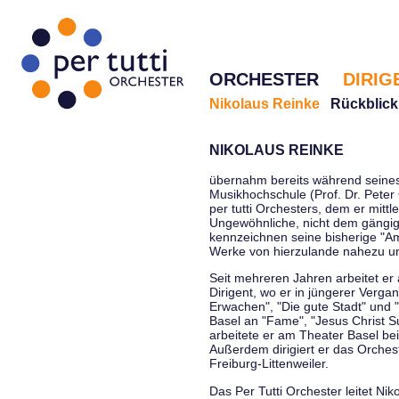
ORCHESTER
DIRIG
Nikolaus Reinke
Rückblick
NIKOLAUS REINKE
übernahm bereits während seines 
Musikhochschule (Prof. Dr. Peter 
per tutti Orchesters, dem er mittl
Ungewöhnliche, nicht dem gängi
kennzeichnen seine bisherige "Amt
Werke von hierzulande nahezu u
Seit mehreren Jahren arbeitet er
Dirigent, wo er in jüngerer Verga
Erwachen", "Die gute Stadt" und 
Basel an "Fame", "Jesus Christ Su
arbeitete er am Theater Basel be
Außerdem dirigiert er das Orche
Freiburg-Littenweiler.
Das Per Tutti Orchester leitet Nik