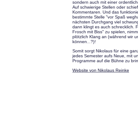
sondern auch mit einer ordentlic
Auf schwierige Stellen oder schie
Kommentaren. Und das funktionie
bestimmte Stelle "vor Spaß wegha
nächsten Durchgang viel schwungvo
dann klingt es auch schrecklich. F
Frosch mit Biss" zu spielen, nim
plötzlich Klang an (während wir u
können...?)!
Somit sorgt Nikolaus für eine g
jedes Semester aufs Neue, mit u
Programme auf die Bühne zu bri
Website von Nikolaus Reinke