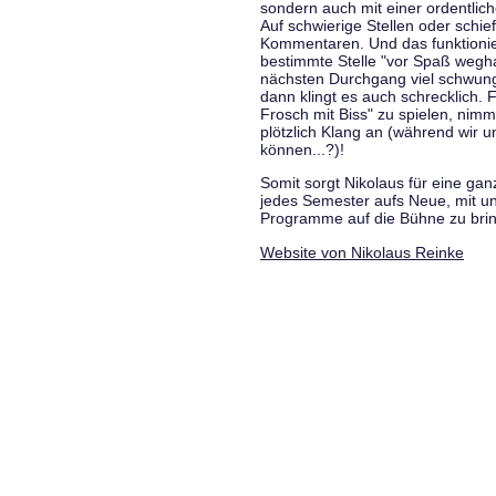
sondern auch mit einer ordentlic
Auf schwierige Stellen oder schie
Kommentaren. Und das funktionie
bestimmte Stelle "vor Spaß wegha
nächsten Durchgang viel schwungvo
dann klingt es auch schrecklich. F
Frosch mit Biss" zu spielen, nim
plötzlich Klang an (während wir u
können...?)!
Somit sorgt Nikolaus für eine g
jedes Semester aufs Neue, mit u
Programme auf die Bühne zu bri
Website von Nikolaus Reinke