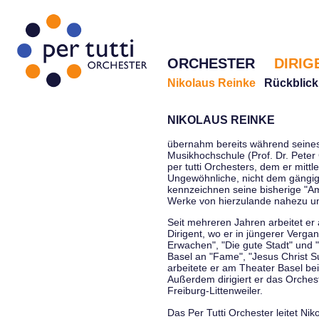
ORCHESTER
DIRIG
Nikolaus Reinke
Rückblick
NIKOLAUS REINKE
übernahm bereits während seines 
Musikhochschule (Prof. Dr. Peter 
per tutti Orchesters, dem er mittl
Ungewöhnliche, nicht dem gängi
kennzeichnen seine bisherige "Amt
Werke von hierzulande nahezu u
Seit mehreren Jahren arbeitet er
Dirigent, wo er in jüngerer Verga
Erwachen", "Die gute Stadt" und 
Basel an "Fame", "Jesus Christ Su
arbeitete er am Theater Basel be
Außerdem dirigiert er das Orche
Freiburg-Littenweiler.
Das Per Tutti Orchester leitet Nik