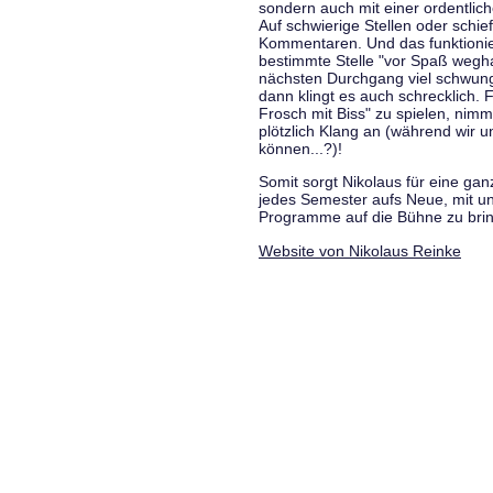
sondern auch mit einer ordentlic
Auf schwierige Stellen oder schie
Kommentaren. Und das funktionie
bestimmte Stelle "vor Spaß wegha
nächsten Durchgang viel schwungvo
dann klingt es auch schrecklich. F
Frosch mit Biss" zu spielen, nim
plötzlich Klang an (während wir u
können...?)!
Somit sorgt Nikolaus für eine g
jedes Semester aufs Neue, mit u
Programme auf die Bühne zu bri
Website von Nikolaus Reinke