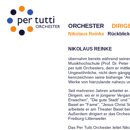
ORCHESTER
DIRIG
Nikolaus Reinke
Rückblick
NIKOLAUS REINKE
übernahm bereits während seines 
Musikhochschule (Prof. Dr. Peter 
per tutti Orchesters, dem er mittl
Ungewöhnliche, nicht dem gängi
kennzeichnen seine bisherige "Amt
Werke von hierzulande nahezu u
Seit mehreren Jahren arbeitet er
Dirigent, wo er in jüngerer Verga
Erwachen", "Die gute Stadt" und 
Basel an "Fame", "Jesus Christ Su
arbeitete er am Theater Basel be
Außerdem dirigiert er das Orche
Freiburg-Littenweiler.
Das Per Tutti Orchester leitet Nik