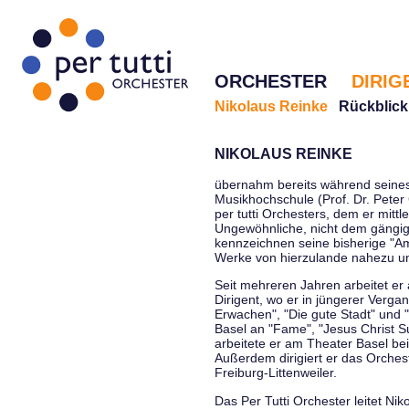
ORCHESTER
DIRIG
Nikolaus Reinke
Rückblick
NIKOLAUS REINKE
übernahm bereits während seines 
Musikhochschule (Prof. Dr. Peter 
per tutti Orchesters, dem er mittl
Ungewöhnliche, nicht dem gängi
kennzeichnen seine bisherige "Amt
Werke von hierzulande nahezu u
Seit mehreren Jahren arbeitet er
Dirigent, wo er in jüngerer Verga
Erwachen", "Die gute Stadt" und 
Basel an "Fame", "Jesus Christ Su
arbeitete er am Theater Basel be
Außerdem dirigiert er das Orche
Freiburg-Littenweiler.
Das Per Tutti Orchester leitet Nik