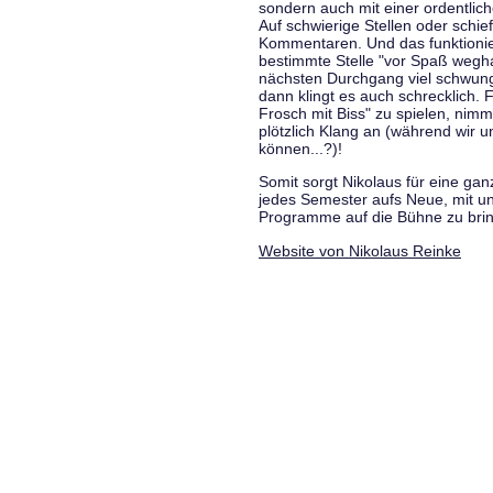
sondern auch mit einer ordentlic
Auf schwierige Stellen oder schie
Kommentaren. Und das funktionie
bestimmte Stelle "vor Spaß wegha
nächsten Durchgang viel schwungvo
dann klingt es auch schrecklich. F
Frosch mit Biss" zu spielen, nim
plötzlich Klang an (während wir u
können...?)!
Somit sorgt Nikolaus für eine g
jedes Semester aufs Neue, mit u
Programme auf die Bühne zu bri
Website von Nikolaus Reinke