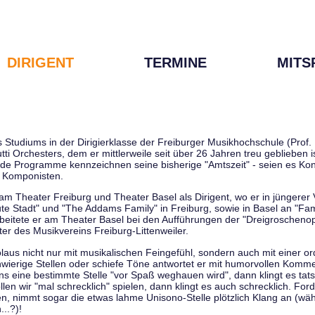
DIRIGENT
TERMINE
MITS
tudiums in der Dirigierklasse der Freiburger Musikhochschule (Prof. D
tti Orchesters, dem er mittlerweile seit über 26 Jahren treu geblieben 
de Programme kennzeichnen seine bisherige "Amtszeit" - seien es Kon
 Komponisten.
 am Theater Freiburg und Theater Basel als Dirigent, wo er in jüngere
ute Stadt" und "The Addams Family" in Freiburg, sowie in Basel an "Fa
 arbeitete er am Theater Basel bei den Aufführungen der "Dreigroschenop
r des Musikvereins Freiburg-Littenweiler.
kolaus nicht nur mit musikalischen Feingefühl, sondern auch mit einer o
wierige Stellen oder schiefe Töne antwortet er mit humorvollen Kommen
s eine bestimmte Stelle "vor Spaß weghauen wird", dann klingt es tat
en wir "mal schrecklich" spielen, dann klingt es auch schrecklich. Forde
len, nimmt sogar die etwas lahme Unisono-Stelle plötzlich Klang an (wä
..?)!