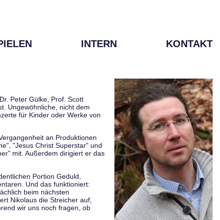
PIELEN
INTERN
KONTAKT
r. Peter Gülke, Prof. Scott
ist. Ungewöhnliche, nicht dem
zerte für Kinder oder Werke von
r Vergangenheit an Produktionen
me", "Jesus Christ Superstar" und
er" mit. Außerdem dirigiert er das
rdentlichen Portion Geduld,
taren. Und das funktioniert:
sächlich beim nächsten
rt Nikolaus die Streicher auf,
hrend wir uns noch fragen, ob