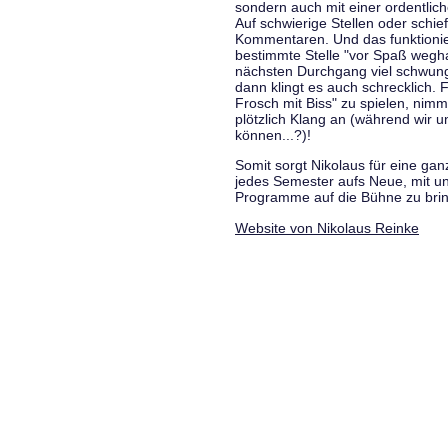
sondern auch mit einer ordentlic
Auf schwierige Stellen oder schie
Kommentaren. Und das funktionie
bestimmte Stelle "vor Spaß wegha
nächsten Durchgang viel schwungvo
dann klingt es auch schrecklich. F
Frosch mit Biss" zu spielen, nim
plötzlich Klang an (während wir u
können...?)!
Somit sorgt Nikolaus für eine g
jedes Semester aufs Neue, mit u
Programme auf die Bühne zu bri
Website von Nikolaus Reinke