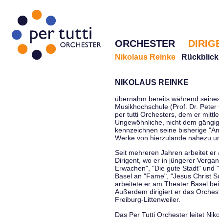
ORCHESTER
DIRIG
Nikolaus Reinke
Rückblick
NIKOLAUS REINKE
übernahm bereits während seines 
Musikhochschule (Prof. Dr. Peter 
per tutti Orchesters, dem er mittl
Ungewöhnliche, nicht dem gängi
kennzeichnen seine bisherige "Amt
Werke von hierzulande nahezu u
Seit mehreren Jahren arbeitet er
Dirigent, wo er in jüngerer Verga
Erwachen", "Die gute Stadt" und 
Basel an "Fame", "Jesus Christ Su
arbeitete er am Theater Basel be
Außerdem dirigiert er das Orche
Freiburg-Littenweiler.
Das Per Tutti Orchester leitet Nik