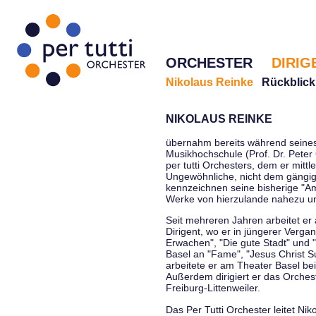
ORCHESTER
DIRIG
Nikolaus Reinke
Rückblick
NIKOLAUS REINKE
übernahm bereits während seines 
Musikhochschule (Prof. Dr. Peter 
per tutti Orchesters, dem er mittl
Ungewöhnliche, nicht dem gängi
kennzeichnen seine bisherige "Amt
Werke von hierzulande nahezu u
Seit mehreren Jahren arbeitet er
Dirigent, wo er in jüngerer Verga
Erwachen", "Die gute Stadt" und 
Basel an "Fame", "Jesus Christ Su
arbeitete er am Theater Basel be
Außerdem dirigiert er das Orche
Freiburg-Littenweiler.
Das Per Tutti Orchester leitet Nik