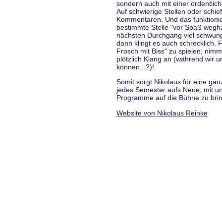
sondern auch mit einer ordentlic
Auf schwierige Stellen oder schie
Kommentaren. Und das funktionie
bestimmte Stelle "vor Spaß wegha
nächsten Durchgang viel schwungvo
dann klingt es auch schrecklich. F
Frosch mit Biss" zu spielen, nim
plötzlich Klang an (während wir u
können...?)!
Somit sorgt Nikolaus für eine g
jedes Semester aufs Neue, mit u
Programme auf die Bühne zu bri
Website von Nikolaus Reinke