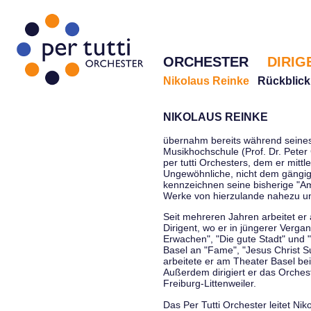
ORCHESTER
DIRIG
Nikolaus Reinke
Rückblick
NIKOLAUS REINKE
übernahm bereits während seines 
Musikhochschule (Prof. Dr. Peter 
per tutti Orchesters, dem er mittl
Ungewöhnliche, nicht dem gängi
kennzeichnen seine bisherige "Amt
Werke von hierzulande nahezu u
Seit mehreren Jahren arbeitet er
Dirigent, wo er in jüngerer Verga
Erwachen", "Die gute Stadt" und 
Basel an "Fame", "Jesus Christ Su
arbeitete er am Theater Basel be
Außerdem dirigiert er das Orche
Freiburg-Littenweiler.
Das Per Tutti Orchester leitet Nik