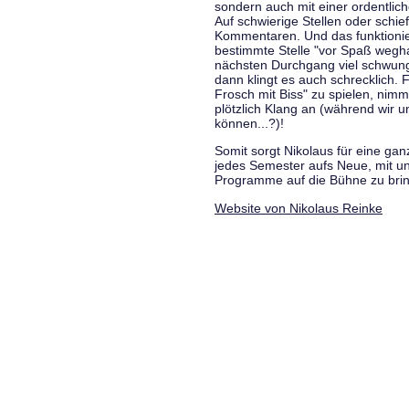
sondern auch mit einer ordentlic
Auf schwierige Stellen oder schie
Kommentaren. Und das funktionie
bestimmte Stelle "vor Spaß wegha
nächsten Durchgang viel schwungvo
dann klingt es auch schrecklich. F
Frosch mit Biss" zu spielen, nim
plötzlich Klang an (während wir u
können...?)!
Somit sorgt Nikolaus für eine g
jedes Semester aufs Neue, mit u
Programme auf die Bühne zu bri
Website von Nikolaus Reinke