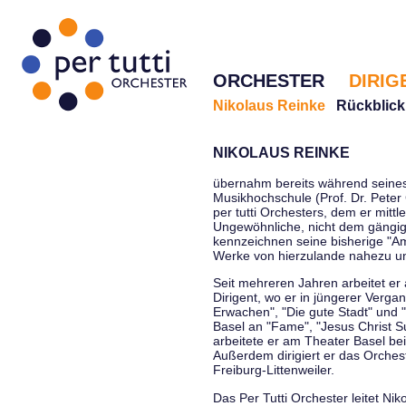
ORCHESTER
DIRIG
Nikolaus Reinke
Rückblick
NIKOLAUS REINKE
übernahm bereits während seines 
Musikhochschule (Prof. Dr. Peter 
per tutti Orchesters, dem er mittl
Ungewöhnliche, nicht dem gängi
kennzeichnen seine bisherige "Amt
Werke von hierzulande nahezu u
Seit mehreren Jahren arbeitet er
Dirigent, wo er in jüngerer Verga
Erwachen", "Die gute Stadt" und 
Basel an "Fame", "Jesus Christ Su
arbeitete er am Theater Basel be
Außerdem dirigiert er das Orche
Freiburg-Littenweiler.
Das Per Tutti Orchester leitet Nik