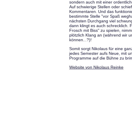
sondern auch mit einer ordentlic
Auf schwierige Stellen oder schie
Kommentaren. Und das funktionie
bestimmte Stelle "vor Spaß wegha
nächsten Durchgang viel schwungvo
dann klingt es auch schrecklich. F
Frosch mit Biss" zu spielen, nim
plötzlich Klang an (während wir u
können...?)!
Somit sorgt Nikolaus für eine g
jedes Semester aufs Neue, mit u
Programme auf die Bühne zu bri
Website von Nikolaus Reinke