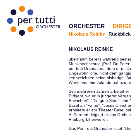
ORCHESTER
DIRIG
Nikolaus Reinke
Rückblick
NIKOLAUS REINKE
übernahm bereits während seines 
Musikhochschule (Prof. Dr. Peter 
per tutti Orchesters, dem er mittl
Ungewöhnliche, nicht dem gängi
kennzeichnen seine bisherige "Amt
Werke von hierzulande nahezu u
Seit mehreren Jahren arbeitet er
Dirigent, wo er in jüngerer Verga
Erwachen", "Die gute Stadt" und 
Basel an "Fame", "Jesus Christ Su
arbeitete er am Theater Basel be
Außerdem dirigiert er das Orche
Freiburg-Littenweiler.
Das Per Tutti Orchester leitet Nik