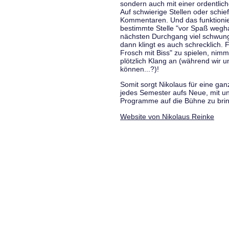
sondern auch mit einer ordentlic
Auf schwierige Stellen oder schie
Kommentaren. Und das funktionie
bestimmte Stelle "vor Spaß wegha
nächsten Durchgang viel schwungvo
dann klingt es auch schrecklich. F
Frosch mit Biss" zu spielen, nim
plötzlich Klang an (während wir u
können...?)!
Somit sorgt Nikolaus für eine g
jedes Semester aufs Neue, mit u
Programme auf die Bühne zu bri
Website von Nikolaus Reinke