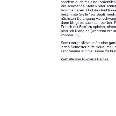
sondern auch mit einer ordentlic
Auf schwierige Stellen oder schie
Kommentaren. Und das funktionie
bestimmte Stelle "vor Spaß wegha
nächsten Durchgang viel schwungvo
dann klingt es auch schrecklich. F
Frosch mit Biss" zu spielen, nim
plötzlich Klang an (während wir u
können...?)!
Somit sorgt Nikolaus für eine g
jedes Semester aufs Neue, mit u
Programme auf die Bühne zu bri
Website von Nikolaus Reinke