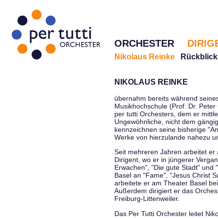
ORCHESTER
DIRIG
Nikolaus Reinke
Rückblick
NIKOLAUS REINKE
übernahm bereits während seines 
Musikhochschule (Prof. Dr. Peter 
per tutti Orchesters, dem er mittl
Ungewöhnliche, nicht dem gängi
kennzeichnen seine bisherige "Amt
Werke von hierzulande nahezu u
Seit mehreren Jahren arbeitet er
Dirigent, wo er in jüngerer Verga
Erwachen", "Die gute Stadt" und 
Basel an "Fame", "Jesus Christ Su
arbeitete er am Theater Basel be
Außerdem dirigiert er das Orche
Freiburg-Littenweiler.
Das Per Tutti Orchester leitet Nik