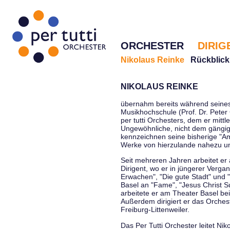
ORCHESTER
DIRIG
Nikolaus Reinke
Rückblick
NIKOLAUS REINKE
übernahm bereits während seines 
Musikhochschule (Prof. Dr. Peter 
per tutti Orchesters, dem er mittl
Ungewöhnliche, nicht dem gängi
kennzeichnen seine bisherige "Amt
Werke von hierzulande nahezu u
Seit mehreren Jahren arbeitet er
Dirigent, wo er in jüngerer Verga
Erwachen", "Die gute Stadt" und 
Basel an "Fame", "Jesus Christ Su
arbeitete er am Theater Basel be
Außerdem dirigiert er das Orche
Freiburg-Littenweiler.
Das Per Tutti Orchester leitet Nik