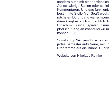
sondern auch mit einer ordentlic
Auf schwierige Stellen oder schie
Kommentaren. Und das funktionie
bestimmte Stelle "vor Spaß wegha
nächsten Durchgang viel schwungvo
dann klingt es auch schrecklich. F
Frosch mit Biss" zu spielen, nim
plötzlich Klang an (während wir u
können...?)!
Somit sorgt Nikolaus für eine g
jedes Semester aufs Neue, mit u
Programme auf die Bühne zu bri
Website von Nikolaus Reinke