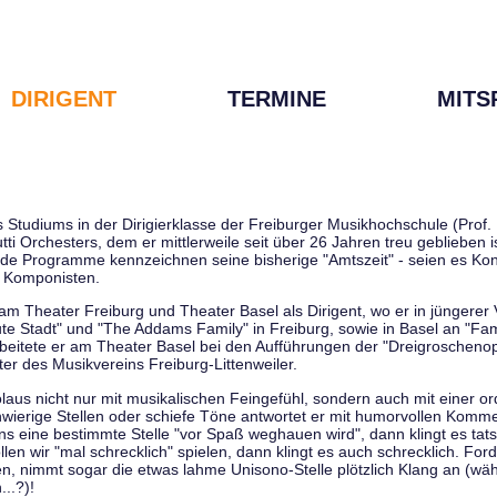
DIRIGENT
TERMINE
MITS
tudiums in der Dirigierklasse der Freiburger Musikhochschule (Prof. D
tti Orchesters, dem er mittlerweile seit über 26 Jahren treu geblieben 
de Programme kennzeichnen seine bisherige "Amtszeit" - seien es Kon
 Komponisten.
 am Theater Freiburg und Theater Basel als Dirigent, wo er in jüngere
ute Stadt" und "The Addams Family" in Freiburg, sowie in Basel an "Fa
 arbeitete er am Theater Basel bei den Aufführungen der "Dreigroschenop
r des Musikvereins Freiburg-Littenweiler.
kolaus nicht nur mit musikalischen Feingefühl, sondern auch mit einer o
wierige Stellen oder schiefe Töne antwortet er mit humorvollen Kommen
s eine bestimmte Stelle "vor Spaß weghauen wird", dann klingt es tat
en wir "mal schrecklich" spielen, dann klingt es auch schrecklich. Forde
len, nimmt sogar die etwas lahme Unisono-Stelle plötzlich Klang an (wä
..?)!