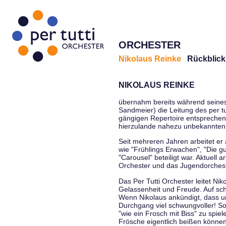
ORCHESTER
Nikolaus Reinke
Rückblick
NIKOLAUS REINKE
übernahm bereits während seines S
Sandmeier) die Leitung des per tu
gängigen Repertoire entsprechen
hierzulande nahezu unbekannten
Seit mehreren Jahren arbeitet er
wie "Frühlings Erwachen", "Die g
"Carousel" beteiligt war. Aktuell
Orchester und das Jugendorcheste
Das Per Tutti Orchester leitet Ni
Gelassenheit und Freude. Auf sch
Wenn Nikolaus ankündigt, dass un
Durchgang viel schwungvoller! Soll
"wie ein Frosch mit Biss" zu spie
Frösche eigentlich beißen können.