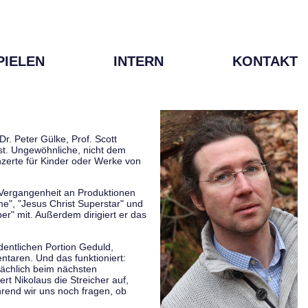
PIELEN
INTERN
KONTAKT
r. Peter Gülke, Prof. Scott
ist. Ungewöhnliche, nicht dem
zerte für Kinder oder Werke von
r Vergangenheit an Produktionen
me", "Jesus Christ Superstar" und
er" mit. Außerdem dirigiert er das
rdentlichen Portion Geduld,
taren. Und das funktioniert:
sächlich beim nächsten
rt Nikolaus die Streicher auf,
hrend wir uns noch fragen, ob