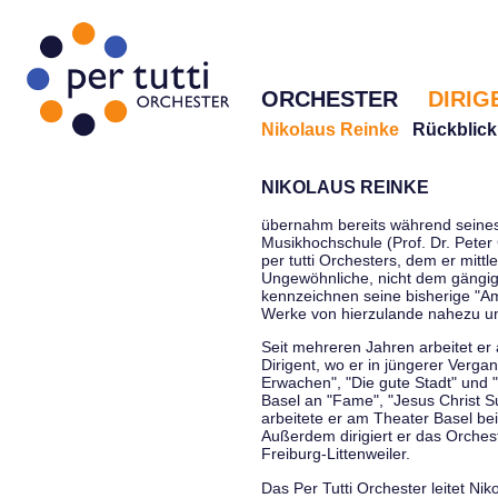
ORCHESTER
DIRIG
Nikolaus Reinke
Rückblick
NIKOLAUS REINKE
übernahm bereits während seines 
Musikhochschule (Prof. Dr. Peter 
per tutti Orchesters, dem er mittl
Ungewöhnliche, nicht dem gängi
kennzeichnen seine bisherige "Amt
Werke von hierzulande nahezu u
Seit mehreren Jahren arbeitet er
Dirigent, wo er in jüngerer Verga
Erwachen", "Die gute Stadt" und 
Basel an "Fame", "Jesus Christ Su
arbeitete er am Theater Basel be
Außerdem dirigiert er das Orche
Freiburg-Littenweiler.
Das Per Tutti Orchester leitet Nik