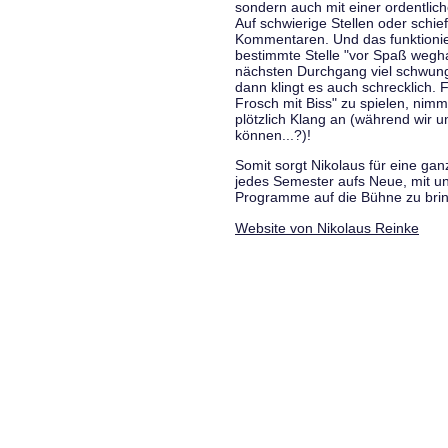
sondern auch mit einer ordentlic
Auf schwierige Stellen oder schie
Kommentaren. Und das funktionie
bestimmte Stelle "vor Spaß wegha
nächsten Durchgang viel schwungvo
dann klingt es auch schrecklich. F
Frosch mit Biss" zu spielen, nim
plötzlich Klang an (während wir u
können...?)!
Somit sorgt Nikolaus für eine g
jedes Semester aufs Neue, mit u
Programme auf die Bühne zu bri
Website von Nikolaus Reinke