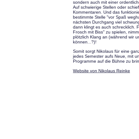
sondern auch mit einer ordentlic
Auf schwierige Stellen oder schie
Kommentaren. Und das funktionie
bestimmte Stelle "vor Spaß wegha
nächsten Durchgang viel schwungvo
dann klingt es auch schrecklich. F
Frosch mit Biss" zu spielen, nim
plötzlich Klang an (während wir u
können...?)!
Somit sorgt Nikolaus für eine g
jedes Semester aufs Neue, mit u
Programme auf die Bühne zu bri
Website von Nikolaus Reinke