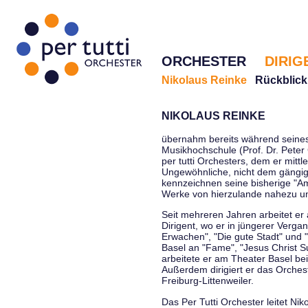
ORCHESTER
DIRIG
Nikolaus Reinke
Rückblick
NIKOLAUS REINKE
übernahm bereits während seines 
Musikhochschule (Prof. Dr. Peter 
per tutti Orchesters, dem er mittl
Ungewöhnliche, nicht dem gängi
kennzeichnen seine bisherige "Amt
Werke von hierzulande nahezu u
Seit mehreren Jahren arbeitet er
Dirigent, wo er in jüngerer Verga
Erwachen", "Die gute Stadt" und 
Basel an "Fame", "Jesus Christ Su
arbeitete er am Theater Basel be
Außerdem dirigiert er das Orche
Freiburg-Littenweiler.
Das Per Tutti Orchester leitet Nik