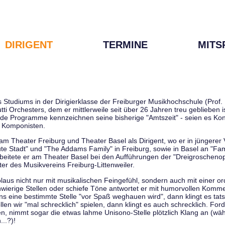
DIRIGENT
TERMINE
MITS
tudiums in der Dirigierklasse der Freiburger Musikhochschule (Prof. D
tti Orchesters, dem er mittlerweile seit über 26 Jahren treu geblieben 
de Programme kennzeichnen seine bisherige "Amtszeit" - seien es Kon
 Komponisten.
 am Theater Freiburg und Theater Basel als Dirigent, wo er in jüngere
ute Stadt" und "The Addams Family" in Freiburg, sowie in Basel an "Fa
 arbeitete er am Theater Basel bei den Aufführungen der "Dreigroschenop
r des Musikvereins Freiburg-Littenweiler.
kolaus nicht nur mit musikalischen Feingefühl, sondern auch mit einer o
wierige Stellen oder schiefe Töne antwortet er mit humorvollen Kommen
s eine bestimmte Stelle "vor Spaß weghauen wird", dann klingt es tat
en wir "mal schrecklich" spielen, dann klingt es auch schrecklich. Forde
len, nimmt sogar die etwas lahme Unisono-Stelle plötzlich Klang an (wä
..?)!