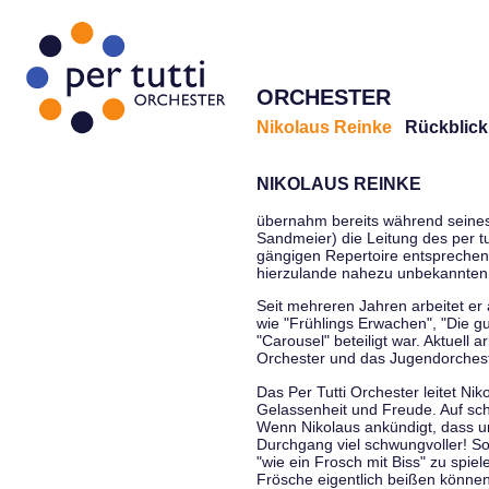
ORCHESTER
Nikolaus Reinke
Rückblick
NIKOLAUS REINKE
übernahm bereits während seines S
Sandmeier) die Leitung des per tu
gängigen Repertoire entsprechen
hierzulande nahezu unbekannten
Seit mehreren Jahren arbeitet er
wie "Frühlings Erwachen", "Die g
"Carousel" beteiligt war. Aktuell
Orchester und das Jugendorcheste
Das Per Tutti Orchester leitet Ni
Gelassenheit und Freude. Auf sch
Wenn Nikolaus ankündigt, dass un
Durchgang viel schwungvoller! Soll
"wie ein Frosch mit Biss" zu spie
Frösche eigentlich beißen können.