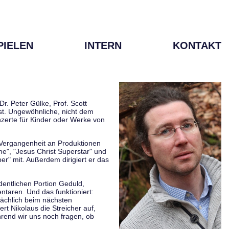
PIELEN
INTERN
KONTAKT
r. Peter Gülke, Prof. Scott
ist. Ungewöhnliche, nicht dem
zerte für Kinder oder Werke von
r Vergangenheit an Produktionen
me", "Jesus Christ Superstar" und
er" mit. Außerdem dirigiert er das
rdentlichen Portion Geduld,
taren. Und das funktioniert:
sächlich beim nächsten
rt Nikolaus die Streicher auf,
hrend wir uns noch fragen, ob