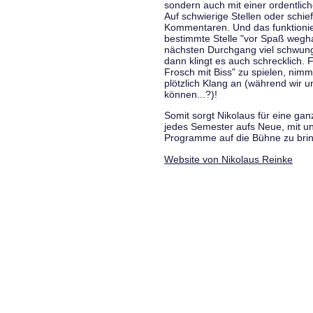
sondern auch mit einer ordentlic
Auf schwierige Stellen oder schie
Kommentaren. Und das funktionie
bestimmte Stelle "vor Spaß wegha
nächsten Durchgang viel schwungvo
dann klingt es auch schrecklich. F
Frosch mit Biss" zu spielen, nim
plötzlich Klang an (während wir u
können...?)!
Somit sorgt Nikolaus für eine g
jedes Semester aufs Neue, mit u
Programme auf die Bühne zu bri
Website von Nikolaus Reinke