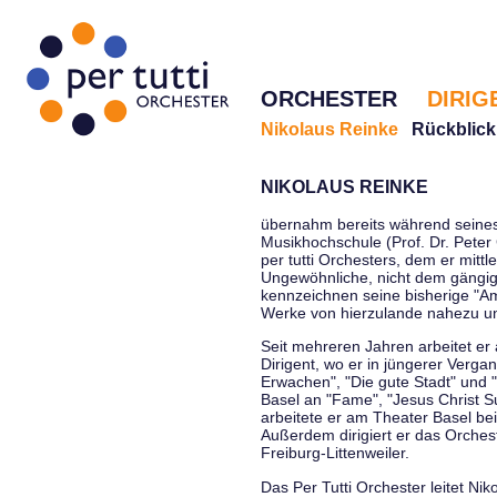
ORCHESTER
DIRIG
Nikolaus Reinke
Rückblick
NIKOLAUS REINKE
übernahm bereits während seines 
Musikhochschule (Prof. Dr. Peter 
per tutti Orchesters, dem er mittl
Ungewöhnliche, nicht dem gängi
kennzeichnen seine bisherige "Amt
Werke von hierzulande nahezu u
Seit mehreren Jahren arbeitet er
Dirigent, wo er in jüngerer Verga
Erwachen", "Die gute Stadt" und 
Basel an "Fame", "Jesus Christ Su
arbeitete er am Theater Basel be
Außerdem dirigiert er das Orche
Freiburg-Littenweiler.
Das Per Tutti Orchester leitet Nik