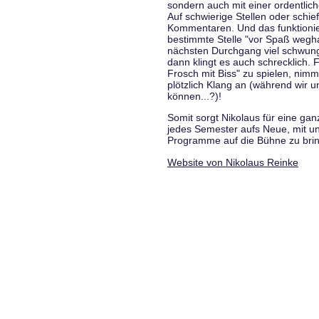
sondern auch mit einer ordentlic
Auf schwierige Stellen oder schie
Kommentaren. Und das funktionie
bestimmte Stelle "vor Spaß wegha
nächsten Durchgang viel schwungvo
dann klingt es auch schrecklich. F
Frosch mit Biss" zu spielen, nim
plötzlich Klang an (während wir u
können...?)!
Somit sorgt Nikolaus für eine g
jedes Semester aufs Neue, mit u
Programme auf die Bühne zu bri
Website von Nikolaus Reinke