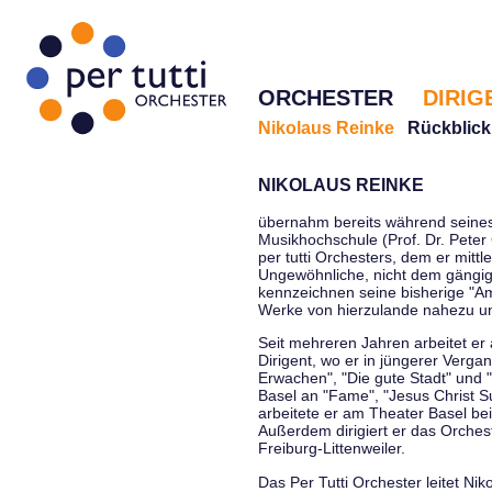
ORCHESTER
DIRIG
Nikolaus Reinke
Rückblick
NIKOLAUS REINKE
übernahm bereits während seines 
Musikhochschule (Prof. Dr. Peter 
per tutti Orchesters, dem er mittl
Ungewöhnliche, nicht dem gängi
kennzeichnen seine bisherige "Amt
Werke von hierzulande nahezu u
Seit mehreren Jahren arbeitet er
Dirigent, wo er in jüngerer Verga
Erwachen", "Die gute Stadt" und 
Basel an "Fame", "Jesus Christ Su
arbeitete er am Theater Basel be
Außerdem dirigiert er das Orche
Freiburg-Littenweiler.
Das Per Tutti Orchester leitet Nik