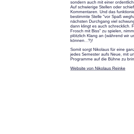
sondern auch mit einer ordentlic
Auf schwierige Stellen oder schie
Kommentaren. Und das funktionie
bestimmte Stelle "vor Spaß wegha
nächsten Durchgang viel schwungvo
dann klingt es auch schrecklich. F
Frosch mit Biss" zu spielen, nim
plötzlich Klang an (während wir u
können...?)!
Somit sorgt Nikolaus für eine g
jedes Semester aufs Neue, mit u
Programme auf die Bühne zu bri
Website von Nikolaus Reinke