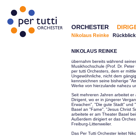
ORCHESTER
DIRIG
Nikolaus Reinke
Rückblick
NIKOLAUS REINKE
übernahm bereits während seines 
Musikhochschule (Prof. Dr. Peter 
per tutti Orchesters, dem er mittl
Ungewöhnliche, nicht dem gängi
kennzeichnen seine bisherige "Amt
Werke von hierzulande nahezu u
Seit mehreren Jahren arbeitet er
Dirigent, wo er in jüngerer Verga
Erwachen", "Die gute Stadt" und 
Basel an "Fame", "Jesus Christ Su
arbeitete er am Theater Basel be
Außerdem dirigiert er das Orche
Freiburg-Littenweiler.
Das Per Tutti Orchester leitet Nik